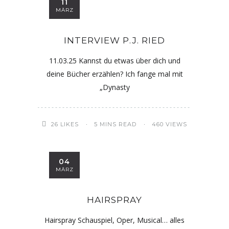
11
MÄRZ
INTERVIEW P.J. RIED
11.03.25 Kannst du etwas über dich und
deine Bücher erzählen? Ich fange mal mit
„Dynasty
26
LIKES
5 MINS READ
460 VIEWS
04
MÄRZ
HAIRSPRAY
Hairspray Schauspiel, Oper, Musical… alles