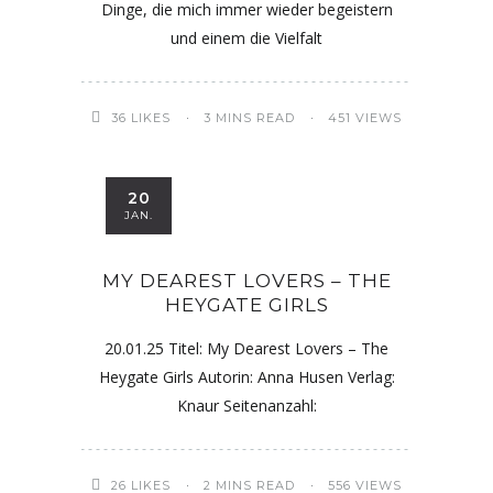
Dinge, die mich immer wieder begeistern
und einem die Vielfalt
36
LIKES
3 MINS READ
451 VIEWS
20
JAN.
MY DEAREST LOVERS – THE
HEYGATE GIRLS
20.01.25 Titel: My Dearest Lovers – The
Heygate Girls Autorin: Anna Husen Verlag:
Knaur Seitenanzahl:
26
LIKES
2 MINS READ
556 VIEWS