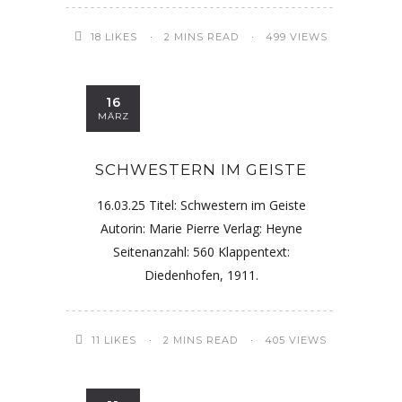
18
LIKES
2 MINS READ
499 VIEWS
16
MÄRZ
SCHWESTERN IM GEISTE
16.03.25 Titel: Schwestern im Geiste
Autorin: Marie Pierre Verlag: Heyne
Seitenanzahl: 560 Klappentext:
Diedenhofen, 1911.
11
LIKES
2 MINS READ
405 VIEWS