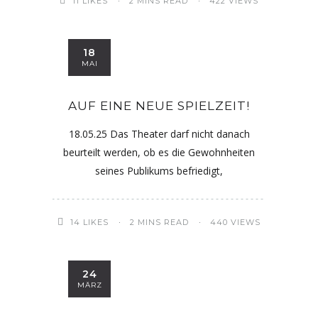
11
LIKES
2 MINS READ
422 VIEWS
18
MAI
AUF EINE NEUE SPIELZEIT!
18.05.25 Das Theater darf nicht danach
beurteilt werden, ob es die Gewohnheiten
seines Publikums befriedigt,
14
LIKES
2 MINS READ
440 VIEWS
24
MÄRZ