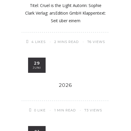
Titel: Cruel is the Light Autorin: Sophie
Clark Verlag: arsEdition GmbH Klappentext:
Seit über einem
4
LIKES
2 MINS READ
76 VIEWS
29
JUNI
2026
0
LIKE
1 MIN READ
73 VIEWS