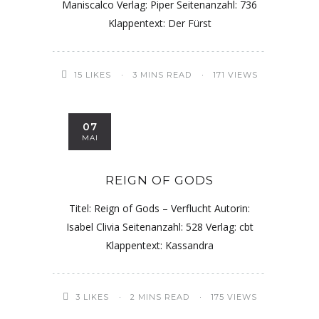
Maniscalco Verlag: Piper Seitenanzahl: 736
Klappentext: Der Fürst
15
LIKES
3 MINS READ
171 VIEWS
07
MAI
REIGN OF GODS
Titel: Reign of Gods – Verflucht Autorin:
Isabel Clivia Seitenanzahl: 528 Verlag: cbt
Klappentext: Kassandra
3
LIKES
2 MINS READ
175 VIEWS