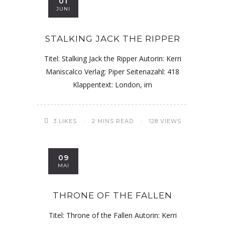
01
JUNI
STALKING JACK THE RIPPER
Titel: Stalking Jack the Ripper Autorin: Kerri
Maniscalco Verlag: Piper Seitenazahl: 418
Klappentext: London, im
3
LIKES
2 MINS READ
128 VIEWS
09
MAI
THRONE OF THE FALLEN
Titel: Throne of the Fallen Autorin: Kerri