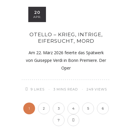
20
APR.
OTELLO – KRIEG, INTRIGE,
EIFERSUCHT, MORD
Am 22. März 2026 feierte das Spätwerk
von Guiseppe Verdi in Bonn Premiere. Der
Oper
9
LIKES
3 MINS READ
249 VIEWS
1
2
3
4
5
6
7