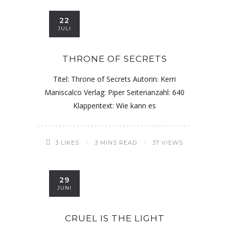
22
JULI
THRONE OF SECRETS
Titel: Throne of Secrets Autorin: Kerri
Maniscalco Verlag: Piper Seitenanzahl: 640
Klappentext: Wie kann es
3
LIKES
3 MINS READ
37 VIEWS
29
JUNI
CRUEL IS THE LIGHT