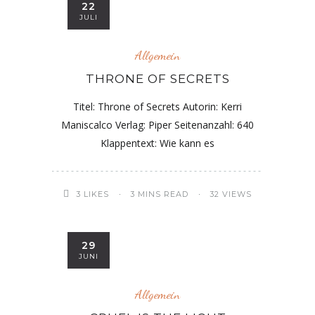
22
JULI
Allgemein
THRONE OF SECRETS
Titel: Throne of Secrets Autorin: Kerri
Maniscalco Verlag: Piper Seitenanzahl: 640
Klappentext: Wie kann es
3
LIKES
3 MINS READ
32 VIEWS
29
JUNI
Allgemein