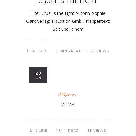
CRUEL IS THE LIGHT
Titel: Cruel is the Light Autorin: Sophie
Clark Verlag: arsEdition GmbH Klappentext:
Seit über einem
4
LIKES
2 MINS READ
72 VIEWS
29
JUNI
Allgemein
2026
0
LIKE
1 MIN READ
68 VIEWS