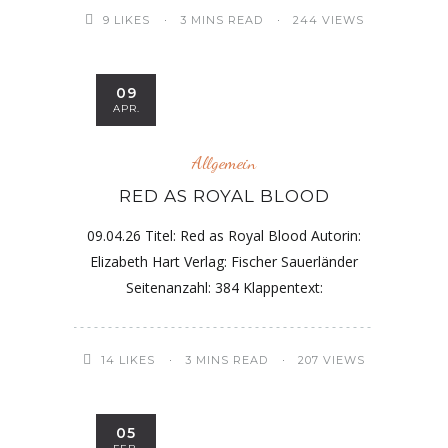
9
LIKES
3 MINS READ
244 VIEWS
09
APR.
Allgemein
RED AS ROYAL BLOOD
09.04.26 Titel: Red as Royal Blood Autorin:
Elizabeth Hart Verlag: Fischer Sauerländer
Seitenanzahl: 384 Klappentext:
14
LIKES
3 MINS READ
207 VIEWS
05