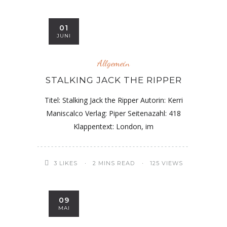
01
JUNI
Allgemein
STALKING JACK THE RIPPER
Titel: Stalking Jack the Ripper Autorin: Kerri
Maniscalco Verlag: Piper Seitenazahl: 418
Klappentext: London, im
3
LIKES
2 MINS READ
125 VIEWS
09
MAI