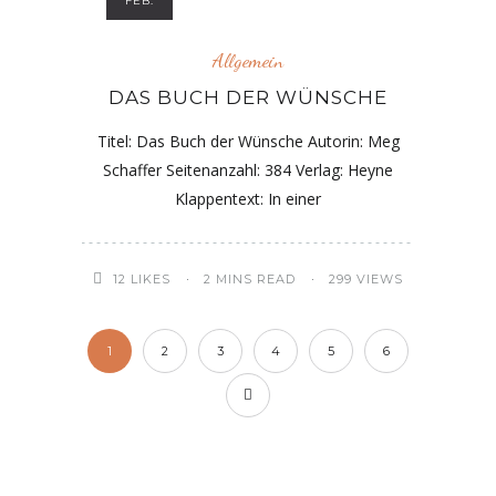
FEB.
Allgemein
DAS BUCH DER WÜNSCHE
Titel: Das Buch der Wünsche Autorin: Meg
Schaffer Seitenanzahl: 384 Verlag: Heyne
Klappentext: In einer
12
LIKES
2 MINS READ
299 VIEWS
1
2
3
4
5
6